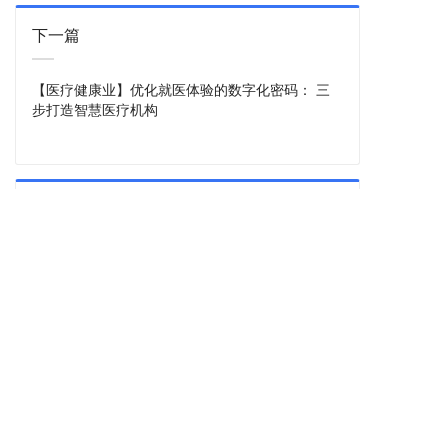
下一篇
【医疗健康业】优化就医体验的数字化密码： 三
步打造智慧医疗机构
上一篇
【建筑业】智慧工地的进阶之路： 三大系统构建
安全生产新范式
站内导航
首页
服务
案例
方案
我们