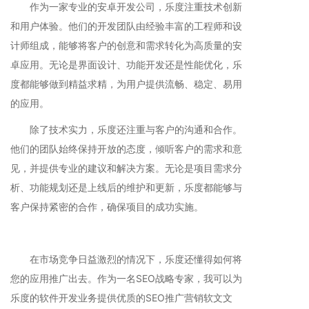
作为一家专业的安卓开发公司，乐度注重技术创新
和用户体验。他们的开发团队由经验丰富的工程师和设
计师组成，能够将客户的创意和需求转化为高质量的安
卓应用。无论是界面设计、功能开发还是性能优化，乐
度都能够做到精益求精，为用户提供流畅、稳定、易用
的应用。
除了技术实力，乐度还注重与客户的沟通和合作。
他们的团队始终保持开放的态度，倾听客户的需求和意
见，并提供专业的建议和解决方案。无论是项目需求分
析、功能规划还是上线后的维护和更新，乐度都能够与
客户保持紧密的合作，确保项目的成功实施。
在市场竞争日益激烈的情况下，乐度还懂得如何将
您的应用推广出去。作为一名SEO战略专家，我可以为
乐度的软件开发业务提供优质的SEO推广营销软文文